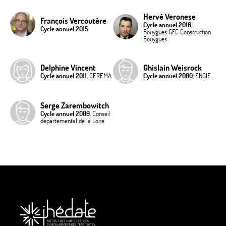
Hervé Veronese
François Vercoutère
Cycle annuel 2016
,
Cycle annuel 2015
Bouygues GFC Construction
Bouygues
Delphine Vincent
Ghislain Weisrock
Cycle annuel 2011
, CEREMA
Cycle annuel 2000
, ENGIE
Serge Zarembowitch
Cycle annuel 2009
, Conseil
départemental de la Loire