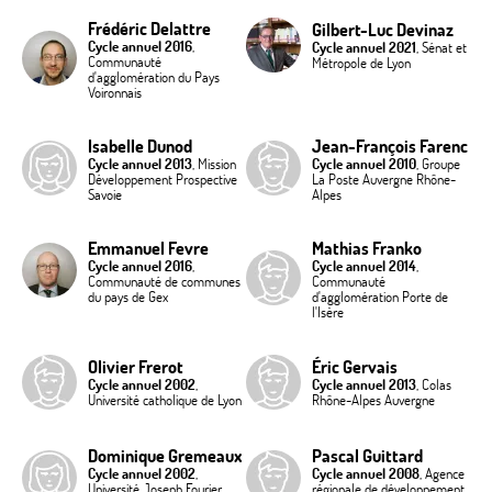
Frédéric Delattre
Gilbert-Luc Devinaz
Cycle annuel 2016
,
Cycle annuel 2021
, Sénat et
Communauté
Métropole de Lyon
d'agglomération du Pays
Voironnais
Isabelle Dunod
Jean-François Farenc
Cycle annuel 2013
, Mission
Cycle annuel 2010
, Groupe
Développement Prospective
La Poste Auvergne Rhône-
Savoie
Alpes
Emmanuel Fevre
Mathias Franko
Cycle annuel 2016
,
Cycle annuel 2014
,
Communauté de communes
Communauté
du pays de Gex
d'agglomération Porte de
l'Isère
Olivier Frerot
Éric Gervais
Cycle annuel 2002
,
Cycle annuel 2013
, Colas
Université catholique de Lyon
Rhône-Alpes Auvergne
Dominique Gremeaux
Pascal Guittard
Cycle annuel 2002
,
Cycle annuel 2008
, Agence
Université Joseph Fourier
régionale de développement