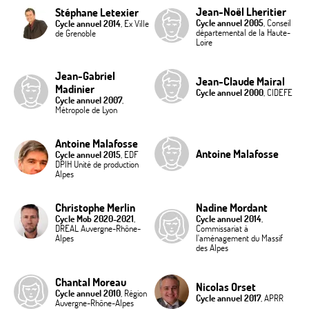
Jean-Noël Lheritier
Stéphane Letexier
Cycle annuel 2005
, Conseil
Cycle annuel 2014
, Ex Ville
départemental de la Haute-
de Grenoble
Loire
Jean-Gabriel
Jean-Claude Mairal
Madinier
Cycle annuel 2000
, CIDEFE
Cycle annuel 2007
,
Métropole de Lyon
Antoine Malafosse
Antoine Malafosse
Cycle annuel 2015
, EDF
DPIH Unité de production
Alpes
Christophe Merlin
Nadine Mordant
Cycle Mob 2020-2021
,
Cycle annuel 2014
,
DREAL Auvergne-Rhône-
Commissariat à
Alpes
l'aménagement du Massif
des Alpes
Chantal Moreau
Nicolas Orset
Cycle annuel 2010
, Région
Cycle annuel 2017
, APRR
Auvergne-Rhône-Alpes