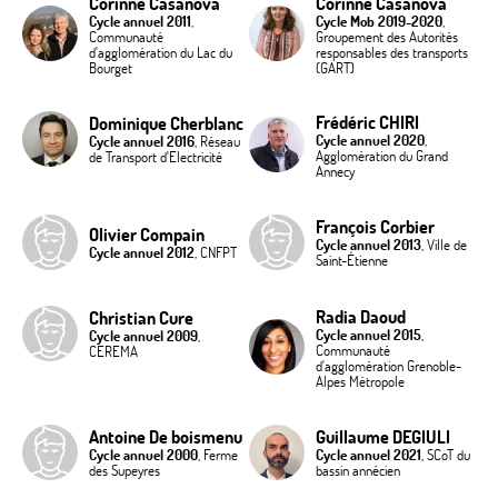
Corinne Casanova
Corinne Casanova
Cycle annuel 2011
,
Cycle Mob 2019-2020
,
Communauté
Groupement des Autorités
d'agglomération du Lac du
responsables des transports
Bourget
(GART)
Frédéric CHIRI
Dominique Cherblanc
Cycle annuel 2020
,
Cycle annuel 2016
, Réseau
Agglomération du Grand
de Transport d'Electricité
Annecy
François Corbier
Olivier Compain
Cycle annuel 2013
, Ville de
Cycle annuel 2012
, CNFPT
Saint-Étienne
Radia Daoud
Christian Cure
Cycle annuel 2015
,
Cycle annuel 2009
,
Communauté
CEREMA
d'agglomération Grenoble-
Alpes Métropole
Antoine De boismenu
Guillaume DEGIULI
Cycle annuel 2000
, Ferme
Cycle annuel 2021
, SCoT du
des Supeyres
bassin annécien