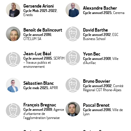
Gersende Arioni
Alexandre Bacher
Cycle Mob 2021-2022
,
Cycle annuel 2025
, Cerema
Enedis
Benoît de Balincourt
David Barthe
Cycle annuel 2016
,
Cycle annuel 2012
, EGC
CITELUM SA
Business School
Jean-Luc Béal
Yvon Bec
Cycle annuel 2005
, SERFIM
Cycle annuel 2001
, Ville
- Travaux publics et
d'Aurillac
environnement
Bruno Bouvier
Sébastien Blanc
Cycle annuel 2002
, Comité
Cycle mob 2025
, APRR
Régional CGT Rhone-Alpes
François Bregnac
Pascal Brenot
Cycle annuel 2009
, Agence
Cycle annuel 2016
, Ville de
d'urbanisme de
Lyon
l'agglomération lyonnaise