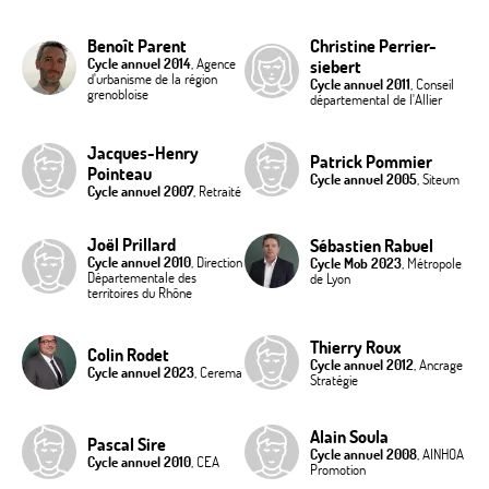
Benoît Parent
Christine Perrier-
Cycle annuel 2014
, Agence
siebert
d'urbanisme de la région
Cycle annuel 2011
, Conseil
grenobloise
départemental de l'Allier
Jacques-Henry
Patrick Pommier
Pointeau
Cycle annuel 2005
, Siteum
Cycle annuel 2007
, Retraité
Joël Prillard
Sébastien Rabuel
Cycle annuel 2010
, Direction
Cycle Mob 2023
, Métropole
Départementale des
de Lyon
territoires du Rhône
Thierry Roux
Colin Rodet
Cycle annuel 2012
, Ancrage
Cycle annuel 2023
, Cerema
Stratégie
Alain Soula
Pascal Sire
Cycle annuel 2008
, AINHOA
Cycle annuel 2010
, CEA
Promotion