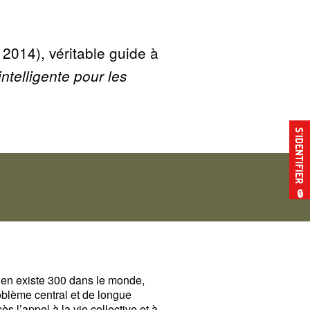
2014), véritable guide à
intelligente pour les
S’IDENTIFIER
🔒
il en existe 300 dans le monde,
blème central et de longue
 l’appel à la vie collective et à