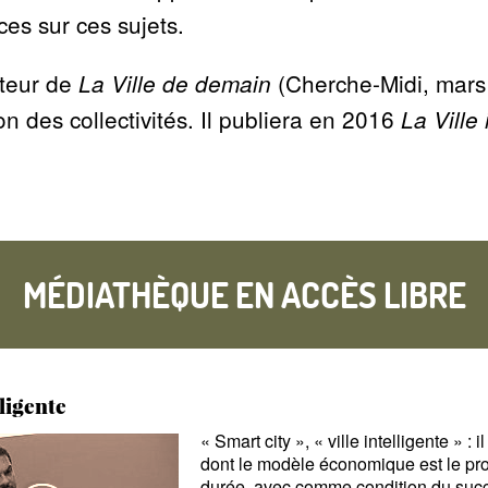
es sur ces sujets.
auteur de
(Cherche-Midi, mars 
La Ville de demain
on des collectivités. Il publiera en 2016
La Ville 
MÉDIATHÈQUE EN ACCÈS LIBRE
lligente
«
Smart city
»,
«
ville intelligente
» : 
dont le modèle économique est le pro
durée, avec comme condition du succès