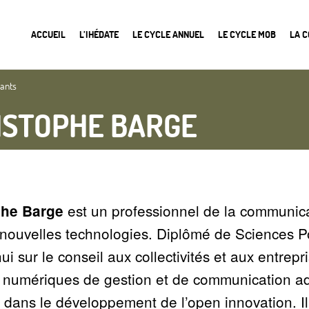
ACCUEIL
L’IHÉDATE
LE CYCLE ANNUEL
LE CYCLE MOB
LA 
nants
ISTOPHE BARGE
est un professionnel de la communicati
phe Barge
 nouvelles technologies. Diplômé de Sciences Po
ui sur le conseil aux collectivités et aux entrepr
s numériques de gestion et de communication ad
e dans le développement de l’open innovation. 