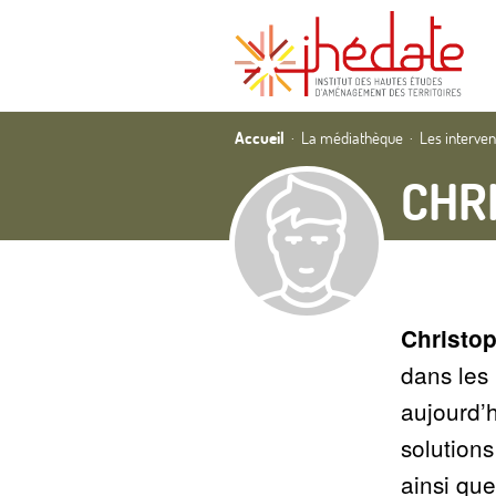
Accueil
La médiathèque
Les interve
CHR
Christo
dans les
aujourd’h
solution
ainsi qu