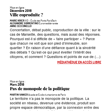
Mise en ligne :
Décembre 2016
Ville coproduite
?
MARIE KRIER
IVD - École des Ponts ParisTech
ALEXANDRE SORRENTINO
Euromeditérranée
ANNE CECCONELLO
Concertation, débat public, coproduction de la ville : sur le
cas de Marseille, des questions, mais aussi des réponses.
Pourquoi est-il si difficile de
«
faire participer
»
? Parce
que chacun ne voit que son pied d’immeuble, son
quartier
? En raison d’une défiance quant à la sincérité
des débats
? Qu’est-ce qui peut éveiller l’intérêt des
citoyens, et comment
? Questions et points de vue de (…)
MÉDIATHÈQUE EN ACCÈS LIBRE
Mise en ligne :
Mars 2016
Pas de monopole de la politique
MARTIN VANIER
Acadie et Ecole d’urbanisme de Paris
Le territoire n’a pas le monopole de la politique. La
société en réseau, devenue une évidence, produit son
propre espace démocratique, par la connexion entre des