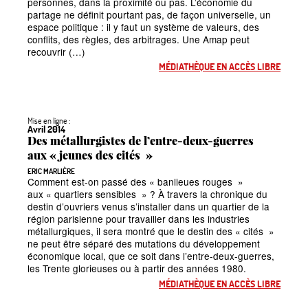
personnes, dans la proximité ou pas. L’économie du
partage ne définit pourtant pas, de façon universelle, un
espace politique : il y faut un système de valeurs, des
conflits, des règles, des arbitrages. Une Amap peut
recouvrir (…)
MÉDIATHÈQUE EN ACCÈS LIBRE
Mise en ligne :
Avril 2014
Des métallurgistes de l’entre-deux-guerres
aux
«
jeunes des cités
»
ERIC MARLIÈRE
Comment est-on passé des
«
banlieues rouges
»
aux
«
quartiers sensibles
»
? À travers la chronique du
destin d’ouvriers venus s’installer dans un quartier de la
région parisienne pour travailler dans les industries
métallurgiques, il sera montré que le destin des
«
cités
»
ne peut être séparé des mutations du développement
économique local, que ce soit dans l’entre-deux-guerres,
les Trente glorieuses ou à partir des années 1980.
MÉDIATHÈQUE EN ACCÈS LIBRE