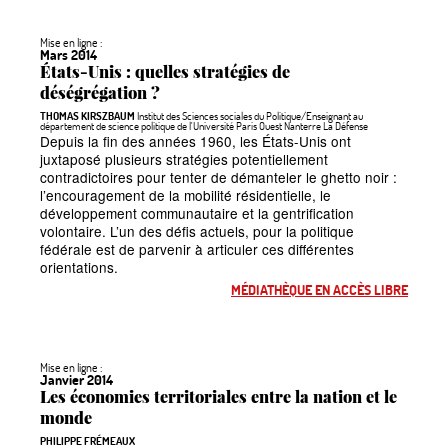
Mise en ligne :
Mars 2014
États-Unis : quelles stratégies de
déségrégation
?
THOMAS KIRSZBAUM
Institut des Sciences sociales du Politique/Enseignant au
département de science politique de l'Université Paris Ouest Nanterre La Défense
Depuis la fin des années 1960, les États-Unis ont
juxtaposé plusieurs stratégies potentiellement
contradictoires pour tenter de démanteler le ghetto noir :
l’encouragement de la mobilité résidentielle, le
développement communautaire et la gentrification
volontaire. L’un des défis actuels, pour la politique
fédérale est de parvenir à articuler ces différentes
orientations.
MÉDIATHÈQUE EN ACCÈS LIBRE
Mise en ligne :
Janvier 2014
Les économies territoriales entre la nation et le
monde
PHILIPPE FRÉMEAUX