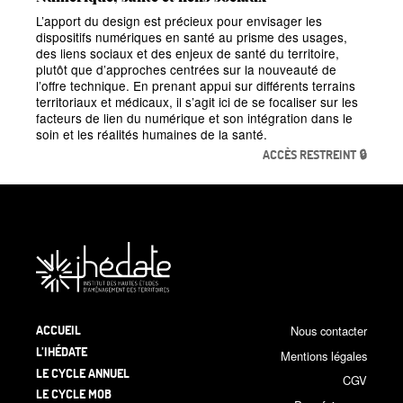
L’apport du design est précieux pour envisager les
dispositifs numériques en santé au prisme des usages,
des liens sociaux et des enjeux de santé du territoire,
plutôt que d’approches centrées sur la nouveauté de
l’offre technique. En prenant appui sur différents terrains
territoriaux et médicaux, il s’agit ici de se focaliser sur les
facteurs de lien du numérique et son intégration dans le
soin et les réalités humaines de la santé.
ACCÈS RESTREINT 🔒
ACCUEIL
Nous contacter
L’IHÉDATE
Mentions légales
LE CYCLE ANNUEL
CGV
LE CYCLE MOB