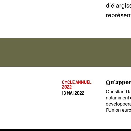
d’élargi
représen
Qu’apport
CYCLE ANNUEL
2022
Christian D
13 MAI 2022
notamment d
développera 
l’Union eur