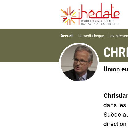
Accueil
La médiathèque
Les interve
CHR
Union e
Christia
dans les
Suède au
direction