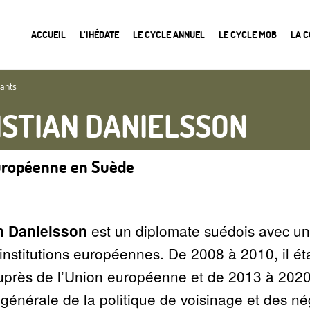
ACCUEIL
L’IHÉDATE
LE CYCLE ANNUEL
LE CYCLE MOB
LA 
nants
ISTIAN DANIELSSON
uropéenne en Suède
est un diplomate suédois avec u
n Danielsson
 institutions européennes. De 2008 à 2010, il é
près de l’Union européenne et de 2013 à 2020 
 générale de la politique de voisinage et des né