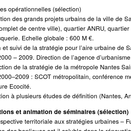
es opérationnelles (sélection)
ion des grands projets urbains de la ville de Sai
complet de centre ville), quartier ANRU, quartie
cquerie. Echelle globale : 600 M
€.
n et suivi de la stratégie pour l’aire urbaine de 
2000
– 2009. Direction de l’agence d’urbanisme
tion de la stratégie de la métropole Nantes Sai
2000–2009 : SCOT métropolitain, conférence mé
ure Ecocité.
tion à plusieurs études de définition (Nantes, A
tions et animation de séminaires (sélection)
spective territoriale aux stratégies urbaines
– F
e des banlieues est-il soluble dans la rénovati