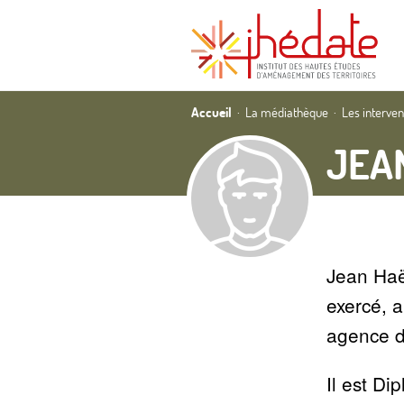
Accueil
La médiathèque
Les interve
JEA
Jean Haën
exercé, a
agence d
Il est D