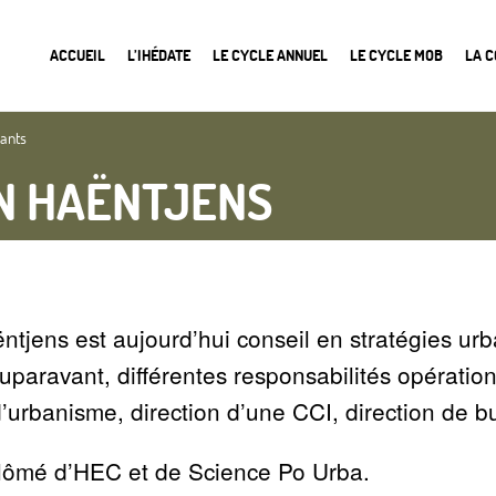
ACCUEIL
L’IHÉDATE
LE CYCLE ANNUEL
LE CYCLE MOB
LA 
nants
N HAËNTJENS
tjens est aujourd’hui conseil en stratégies urba
uparavant, différentes responsabilités opération
’urbanisme, direction d’une CCI, direction de 
iplômé d’HEC et de Science Po Urba.