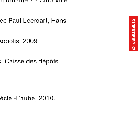
ec Paul Lecroart, Hans
S’IDENTIFIER
kopolis, 2009
🔒
s, Caisse des dépôts,
iècle -L’aube, 2010.