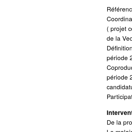
Référenc
Coordinat
( projet 
de la Ve
Définitio
période 
Coproduc
période 
candidat
Participa
Interven
De la pro
Le malais