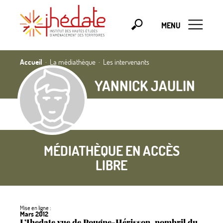
MENU
Accueil
La médiathèque
Les intervenants
YANNICK JAULIN
MÉDIATHÈQUE EN ACCÈS
LIBRE
Mise en ligne :
Mars 2012
L’Ihedate vue de Pougne-Hérisson, nombril du