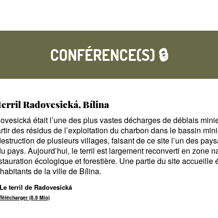
CONFÉRENCE(S) 🔒
 terril Radovesická, Bílina
dovesická était l’une des plus vastes décharges de déblais min
rtir des résidus de l’exploitation du charbon dans le bassin mini
destruction de plusieurs villages, faisant de ce site l’un des pay
 pays. Aujourd’hui, le terril est largement reconverti en zone n
estauration écologique et forestière. Une partie du site accueill
habitants de la ville de Bílina.
Le terril de Radovesická
Télécharger (8.9 Mio)