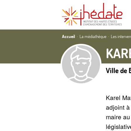
Accueil
La médiathèque
Les interve
KAR
Ville de 
Karel Mat
adjoint à
maire au
législati