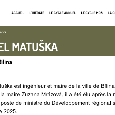
ACCUEIL
L’IHÉDATE
LE CYCLE ANNUEL
LE CYCLE MOB
LA 
nants
EL MATUŠKA
Bílina
uška est ingénieur et maire de la ville de Bíli
 la maire Zuzana Mrázová, il a été élu après la
 poste de ministre du Développement régional s
ve 2025.