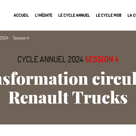
ACCUEIL
L’IHÉDATE
LE CYCLE ANNUEL
LE CYCLE MOB
LA 
 2024
Session 4
CYCLE ANNUEL 2024
SESSION 4
nsformation circul
Renault Trucks