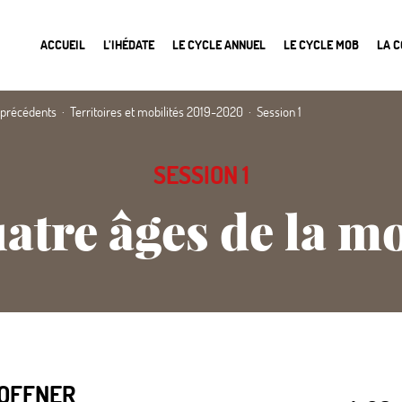
ACCUEIL
L’IHÉDATE
LE CYCLE ANNUEL
LE CYCLE MOB
LA 
 précédents
Territoires et mobilités 2019-2020
Session 1
SESSION 1
atre âges de la mo
OFFNER