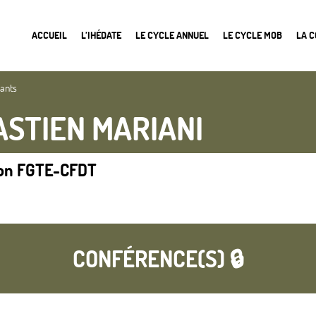
ACCUEIL
L’IHÉDATE
LE CYCLE ANNUEL
LE CYCLE MOB
LA 
nants
ASTIEN MARIANI
ion FGTE-CFDT
CONFÉRENCE(S) 🔒