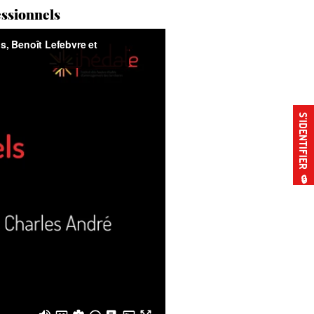
essionnels
S’IDENTIFIER
🔒