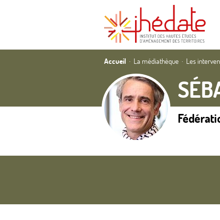
Accueil
La médiathèque
Les interve
SÉB
Fédérat