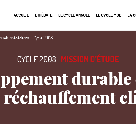
ACCUEIL
L’IHÉDATE
LE CYCLE ANNUEL
LE CYCLE MOB
LA 
nnuels précédents
Cycle 2008
CYCLE 2008
·
MISSION D’ÉTUDE
ppement durable e
e réchauffement c