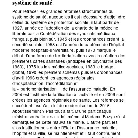
système de santé
Pour retracer les grandes réformes structurantes du
système de santé, auxquelles il est nécessaire d’adjoindre
celles du système de protection sociale, il faut partir de
1927, année de l’adoption de la charte de la médecine
libérale par la Confédération des syndicats médicaux
français, puis bien sûr, 1945 et les ordonnances créant la
sécurité sociale. 1958 est l’année de baptême de l’hôpital
moderne hospitalo-universitaire, puis 1970 marque le
début d’une forme de territorialisation avec la création des
premières cartes sanitaires (anticipée en psychiatrie dès
1960), 1975 les lois médico-sociales, 1983 le budget
global, 1990 les premiers schémas puis les ordonnances
d’avril 1996 créent les agences régionales
d’hospitalisation, l’accréditation et
la
«
parlementarisation
» de l’assurance maladie. En
2004 est instituée la tarification à l’activité et en 2009 sont
créées les agences régionales de santé. Les réformes se
succèdent jusqu’à la loi de modernisation de 2016.
Aboutissement
? Pas tout à fait. D’une part chaque
ministre souhaite
«
sa
» loi, même si Madame Buzyn s’est
démarquée de cette mauvaise manie. D’autre part, les
silos institutionnels entre l’Etat et l’Assurance maladie,
l’hôpital et la ville, se maintiennent et il faut continûment