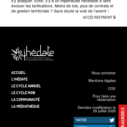
s’y attaquer. Enfin, il y a un impérieuse nécessité à faire
évoluer les tarifications. Moins de lois, plus de contrats et
de gestion territoriale
? Sans doute la voie de l’avenir
!
ACCÈS RESTREINT 🔒
ACCUEIL
Nous contacter
L’IHÉDATE
Mentions légales
LE CYCLE ANNUEL
CGV
LE CYCLE MOB
Pour faire une
LA COMMUNAUTÉ
réclamation
LA MÉDIATHÈQUE
Dernière modification le
S’IDENTIFIER
29 juillet 2026
TWITTER