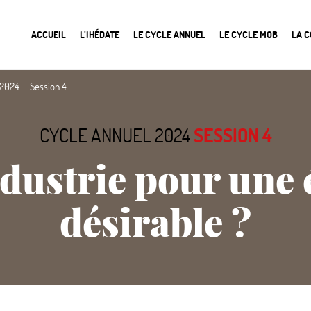
ACCUEIL
L’IHÉDATE
LE CYCLE ANNUEL
LE CYCLE MOB
LA 
 2024
Session 4
CYCLE ANNUEL 2024
SESSION 4
ndustrie pour une
désirable
?