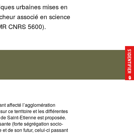
tiques urbaines mises en
ercheur associé en science
(UMR CNRS 5600).
S’IDENTIFIER
🔒
nt affecté l’agglomération
 ce territoire et les différentes
e de Saint-Etienne est proposée.
ssante (forte ségrégation socio-
 et de son futur, celui-ci passant