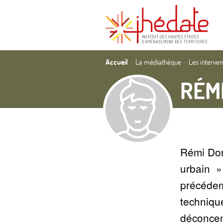
Accueil
La médiathèque
Les interve
RÉM
Rémi Dor
urbain
»
précédem
techniqu
déconcent