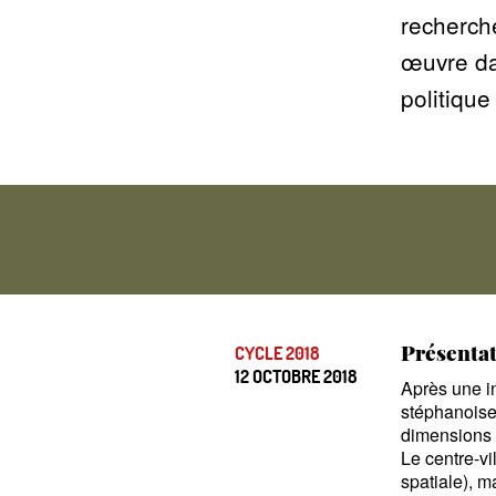
recherch
œuvre dan
politiqu
Présentati
CYCLE 2018
12 OCTOBRE 2018
Après une in
stéphanoise 
dimensions d
Le centre-vi
spatiale), m