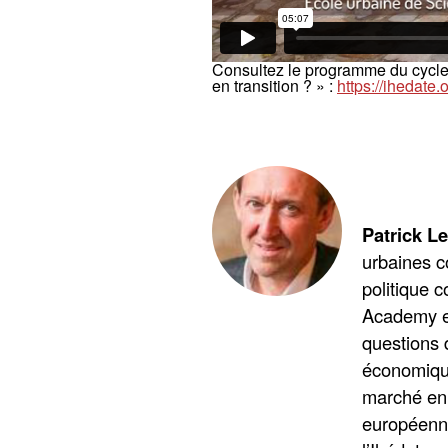
Consultez le programme du cycl
en transition
?
» :
https://ihedate
Patrick L
urbaines c
politique 
Academy e
questions 
économique
marché en 
européenne