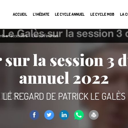
ACCUEIL
L’IHÉDATE
LE CYCLE ANNUEL
LE CYCLE MOB
LA 
ts en accès libre
Les conférences
 sur la session 3 d
annuel 2022
LE REGARD DE PATRICK LE GALÈS