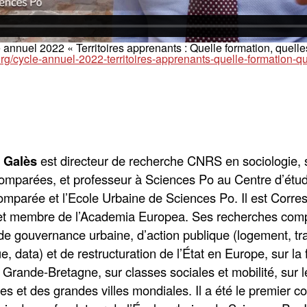
e annuel 2022 «
Territoires apprenants : Quelle formation, quel
.org/cycle-annuel-2022-territoires-apprenants-quelle-formation-
e Galès
est directeur de recherche CNRS en sociologie, s
omparées, et professeur à Sciences Po au Centre d’étu
comparée et l’Ecole Urbaine de Sciences Po. Il est Corres
t membre de l’Academia Europea. Ses recherches compar
de gouvernance urbaine, d’action publique (logement, t
, data) et de restructuration de l’État en Europe, sur la
Grande-Bretagne, sur classes sociales et mobilité, sur le
s et des grandes villes mondiales. Il a été le premier co