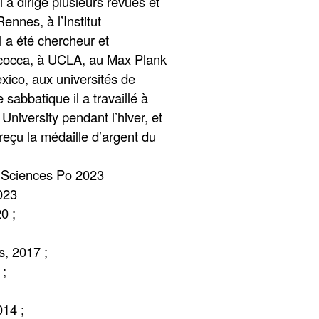
 a dirigé plusieurs revues et
ennes, à l’Institut
l a été chercheur et
Bicocca, à UCLA, au Max Plank
exico, aux universités de
sabbatique il a travaillé à
niversity pendant l’hiver, et
reçu la médaille d’argent du
 Sciences Po 2023
023
20
;
ss, 2017
;
;
014
;