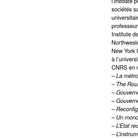
l’Ihédate p
sociétés sa
universita
professeur
Institute 
Northweste
New York U
à l’univer
CNRS en m
–
La métro
–
The Rout
–
Gouverne
–
Gouverne
–
Reconfig
–
Un monde
–
L’Etat r
–
L’instrum