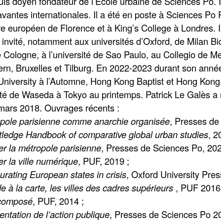
uis doyen fondateur de l’École urbaine de Sciences Po. Il
vantes internationales. Il a été en poste à Sciences Po R
ire européen de Florence et à King’s College à Londres. I
 invité, notamment aux universités d’Oxford, de Milan 
de Cologne, à l’université de Sao Paulo, au Collegio de M
rn, Bruxelles et Tilburg. En 2022-2023 durant son année 
niversity à l’Automne, Hong Kong Baptist et Hong Kong U
sité de Waseda à Tokyo au printemps. Patrick Le Galès a 
ars 2018. Ouvrages récents :
pole parisienne comme anarchie organisée
, Presses de
ledge Handbook of comparative global urban studies
, 2
r la métropole parisienne
, Presses de Sciences Po, 20
r la ville numérique
, PUF, 2019
;
urating European states in crisis
, Oxford University Pre
 à la carte, les villes des cadres supérieurs
, PUF 2016
ecomposé
, PUF, 2014
;
entation de l’action publique
, Presses de Sciences Po 2