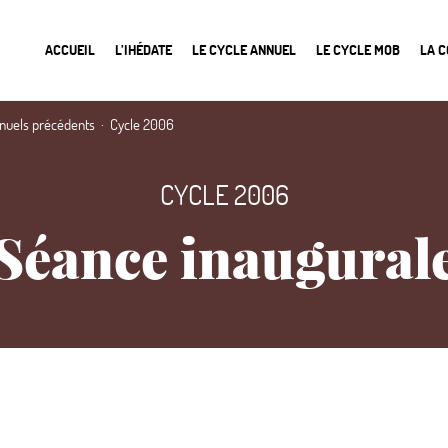
ACCUEIL
L’IHÉDATE
LE CYCLE ANNUEL
LE CYCLE MOB
LA 
nnuels précédents
Cycle 2006
CYCLE 2006
Séance inaugural