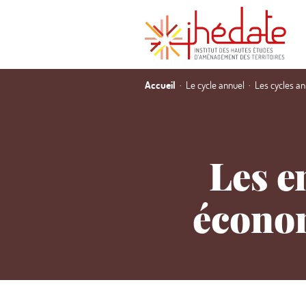
Accueil
Le cycle annuel
Les cycles a
Les e
économ