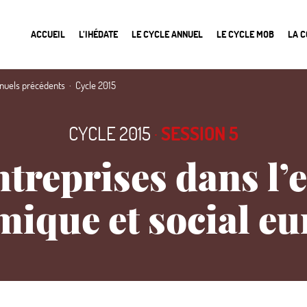
ACCUEIL
L’IHÉDATE
LE CYCLE ANNUEL
LE CYCLE MOB
LA 
nnuels précédents
Cycle 2015
CYCLE 2015
·
SESSION 5
ntreprises dans l’
ique et social e