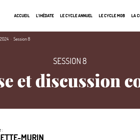
ACCUEIL
L’IHÉDATE
LE CYCLE ANNUEL
LE CYCLE MOB
LA 
 2024
Session 8
SESSION 8
e et discussion co
 :
BETTE-MURIN