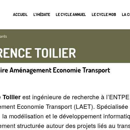
ACCUEIL
L’IHÉDATE
LE CYCLE ANNUEL
LE CYCLE MOB
LA 
nants
RENCE TOILIER
oire Aménagement Economie Transport
est ingénieure de recherche à l’ENTPE,
 Toilier
ent Economie Transport (LAET). Spécialisée 
la modélisation et le développement informatiqu
ement structurée autour des projets liés au tra