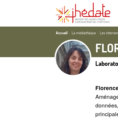
Accueil
La médiathèque
Les interve
FLO
Laborat
Florence
Aménagem
données, 
principal