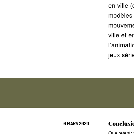
en ville
modèles F
mouvemen
ville et 
l’animati
jeux séri
Conclusio
6 MARS 2020
Que retenir