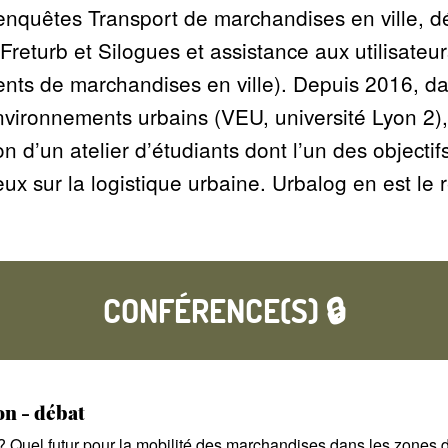
 (enquêtes Transport de marchandises en ville,
returb et Silogues et assistance aux utilisateu
ts de marchandises en ville). Depuis 2016, da
environnements urbains (VEU, université Lyon 2),
on d’un atelier d’étudiants dont l’un des objectif
eux sur la logistique urbaine. Urbalog en est le r
CONFÉRENCE(S) 🔒
n - débat
? Quel futur pour la mobilité des marchandises dans les zones