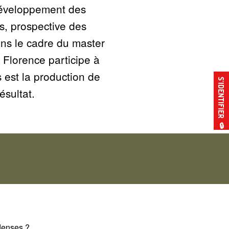
 développement des
rs, prospective des
ns le cadre du master
 Florence participe à
s est la production de
S’IDENTIFIER
ésultat.
🔒
 denses
?