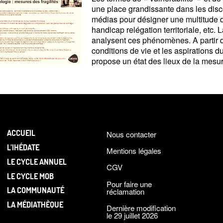
une place grandissante dans les disc
médias pour désigner une multitude de
handicap relégation territoriale, etc. 
analysent ces phénomènes. A partir de
conditions de vie et les aspirations d
propose un état des lieux de la mesure
ACCUEIL
Nous contacter
L’IHÉDATE
Mentions légales
LE CYCLE ANNUEL
CGV
LE CYCLE MOB
Pour faire une
LA COMMUNAUTÉ
réclamation
LA MÉDIATHÈQUE
Dernière modification
le 29 juillet 2026