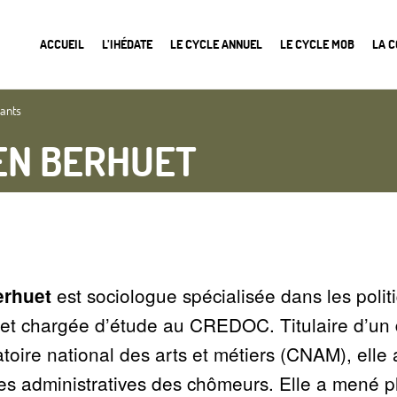
ACCUEIL
L’IHÉDATE
LE CYCLE ANNUEL
LE CYCLE MOB
LA 
nants
EN BERHUET
est sociologue spécialisée dans les polit
erhuet
 et chargée d’étude au CREDOC. Titulaire d’un 
oire national des arts et métiers (CNAM), elle a
ires administratives des chômeurs. Elle a mené 