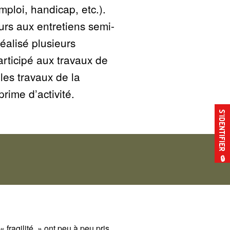
mploi, handicap, etc.).
urs aux entretiens semi-
éalisé plusieurs
articipé aux travaux de
les travaux de la
rime d’activité.
S’IDENTIFIER
🔒
«
fragilité
» ont peu à peu pris