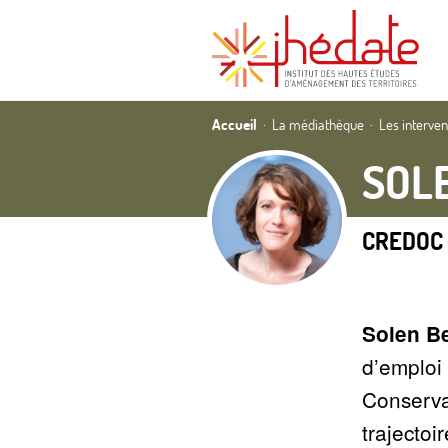
Accueil
La médiathèque
Les interve
SOL
CREDOC
Solen B
d’emploi
Conservat
trajecto