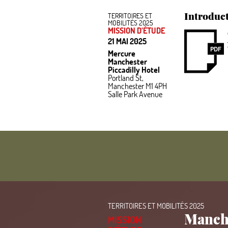
Introduct
TERRITOIRES ET
MOBILITÉS 2025
MISSION D’ÉTUDE
21 MAI 2025
PDF
Mercure
Manchester
Piccadilly Hotel
Portland St,
Manchester M1
4PH
Salle Park Avenue
TERRITOIRES ET MOBILITÉS 2025
Manche
MISSION