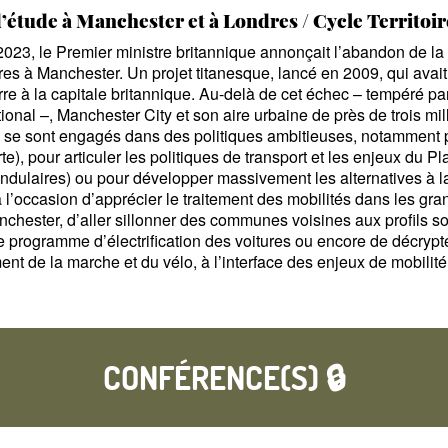
’étude à Manchester et à Londres / Cycle Territoir
023, le Premier ministre britannique annonçait l’abandon de la 
res à Manchester. Un projet titanesque, lancé en 2009, qui avait
rre à la capitale britannique. Au-delà de cet échec
– tempéré pa
tional
–, Manchester City et son aire urbaine de près de trois mil
 se sont engagés dans des politiques ambitieuses, notamment p
rte), pour articuler les politiques de transport et les enjeux du P
ndulaires) ou pour développer massivement les alternatives à l
a l’occasion d’apprécier le traitement des mobilités dans les g
chester, d’aller sillonner des communes voisines aux profils s
e programme d’électrification des voitures ou encore de décrypte
t de la marche et du vélo, à l’interface des enjeux de mobilité
CONFÉRENCE(S) 🔒