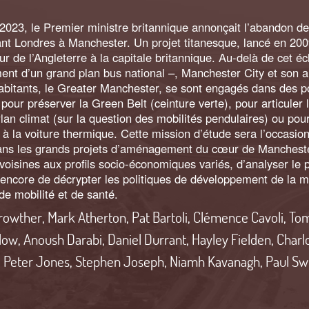
2023, le Premier ministre britannique annonçait l’abandon de 
iant Londres à Manchester. Un projet titanesque, lancé en 200
ur de l’Angleterre à la capitale britannique. Au-delà de cet é
nt d’un grand plan bus national
–, Manchester City et son a
habitants, le Greater Manchester, se sont engagés dans des p
our préserver la Green Belt (ceinture verte), pour articuler l
lan climat (sur la question des mobilités pendulaires) ou po
s à la voiture thermique. Cette mission d’étude sera l’occasio
ans les grands projets d’aménagement du cœur de Manchester,
isines aux profils socio-économiques variés, d’analyser le p
 encore de décrypter les politiques de développement de la ma
de mobilité et de santé.
rowther
,
Mark Atherton
,
Pat Bartoli
,
Clémence Cavoli
,
To
hlow
,
Anoush Darabi
,
Daniel Durrant
,
Hayley Fielden
,
Charl
,
Peter Jones
,
Stephen Joseph
,
Niamh Kavanagh
,
Paul Sw