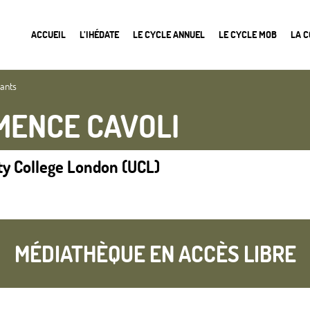
ACCUEIL
L’IHÉDATE
LE CYCLE ANNUEL
LE CYCLE MOB
LA 
nants
MENCE CAVOLI
ty College London (UCL)
MÉDIATHÈQUE EN ACCÈS LIBRE