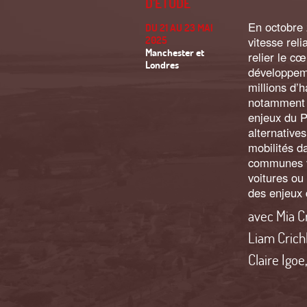
D’ÉTUDE
En octobre 
DU 21 AU 23 MAI
2025
vitesse rel
Manchester et
relier le cœ
Londres
développeme
millions d’
notamment p
enjeux du P
alternative
mobilités d
communes vo
voitures ou
des enjeux 
avec
Mia C
Liam Cric
Claire Igoe