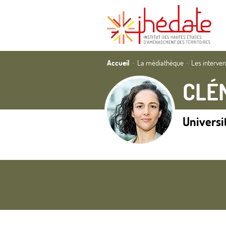
Accueil
La médiathèque
Les interve
CLÉ
Universi