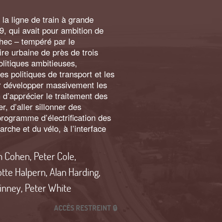
la ligne de train à grande
9, qui avait pour ambition de
chec
– tempéré par le
ire urbaine de près de trois
olitiques ambitieuses,
es politiques de transport et les
ur développer massivement les
n d’apprécier le traitement des
 d’aller sillonner des
rogramme d’électrification des
rche et du vélo, à l’interface
m Cohen
,
Peter Cole
,
otte Halpern
,
Alan Harding
,
inney
,
Peter White
ACCÈS RESTREINT 🔒