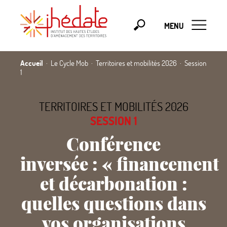
MENU
Accueil
Le Cycle Mob
Territoires et mobilités 2026
Session
1
TERRITOIRES ET MOBILITÉS 2026
SESSION 1
Conférence
inversée :
«
financement
et décarbonation :
quelles questions dans
vos organisations