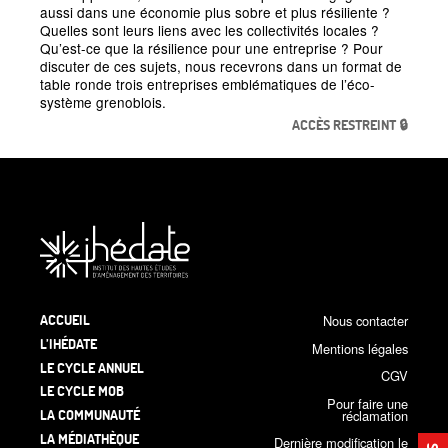
aussi dans une économie plus sobre et plus résiliente
?
Quelles sont leurs liens avec les collectivités locales
?
Qu’est-ce que la résilience pour une entreprise
? Pour
discuter de ces sujets, nous recevrons dans un format de
table ronde trois entreprises emblématiques de l’éco-
système grenoblois.
ACCÈS RESTREINT 🔒
ACCUEIL
Nous contacter
L’IHÉDATE
Mentions légales
LE CYCLE ANNUEL
CGV
LE CYCLE MOB
Pour faire une
LA COMMUNAUTÉ
réclamation
LA MÉDIATHÈQUE
Dernière modification le