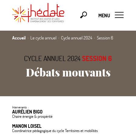
MENU
Accueil
Le cycle annuel
Cycle annuel 2024
Session 6
CYCLE ANNUEL 2024
SESSION 6
Débats mouvants
Intervenants :
AURÉLIEN BIGO
Chaire énergie & prospérité
MANON LOISEL
Coordinatrice pédagogique du cycle Territoires et mobilités