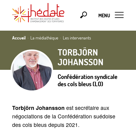
MENU
Accueil
La médiathèque
Les intervenants
TORBJÖRN
JOHANSSON
Confédération syndicale
des cols bleus (LO)
Torbjörn Johansson
est secrétaire aux
négociations de la Confédération suédoise
des cols bleus depuis 2021.