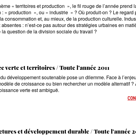
thème
«
territoires et production
», le fil rouge de l’année prend 
 :
«
production
», ou
«
industrie
»
? Où produit-on
? Le regard p
 la consommation et, au mieux, de la production culturelle. Indu
absentes : n’est-ce pas autour des stratégies urbaines en mati
la question de la division sociale du travail
?
 verte et territoires / Toute l’année 2011
 du développement soutenable pose un dilemme. Face à l’enjeu 
 modèle de croissance ou bien rechercher un modèle alternatif
? 
roissance verte est ambiguë.
CON
ctures et développement durable / Toute l’année 