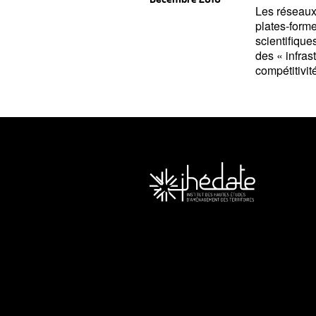
Les réseaux
plates-forme
scientifique
des
«
infras
compétitivit