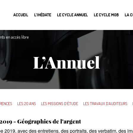
ACCUEIL
L’IHÉDATE
LE CYCLE ANNUEL
LE CYCLE MOB
LA 
ts en accès libre
L’Annuel
RENCES
LES 20 ANS
LES MISSIONS D’ÉTUDE
LES TRAVAUX D’AUDITEURS
2019 - Géographies de l’argent
e 2019, avec des entretiens, des portraits, des verbatim, des im