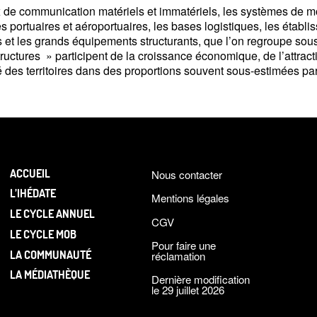
 de communication matériels et immatériels, les systèmes de mo
s portuaires et aéroportuaires, les bases logistiques, les établ
s et les grands équipements structurants, que l’on re­groupe so
tructures
» participent de la croissance économique, de l’attracti
é des territoires dans des propor­tions souvent sous-estimées pa
ACCUEIL
Nous contacter
L’IHÉDATE
Mentions légales
LE CYCLE ANNUEL
CGV
LE CYCLE MOB
Pour faire une
LA COMMUNAUTÉ
réclamation
LA MÉDIATHÈQUE
Dernière modification
le 29 juillet 2026