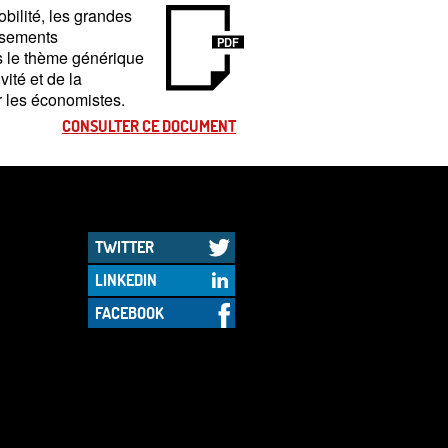
bilité, les grandes
issements
PDF
us le thème générique
vité et de la
r les économistes.
CONSULTER CE DOCUMENT
TWITTER
LINKEDIN
FACEBOOK