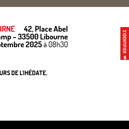
URNE
42, Place Abel
S’IDENTIFIER
amp
– 33500 Libourne
eptembre 2025
à 08h30
🔒
RS DE L'IHÉDATE.