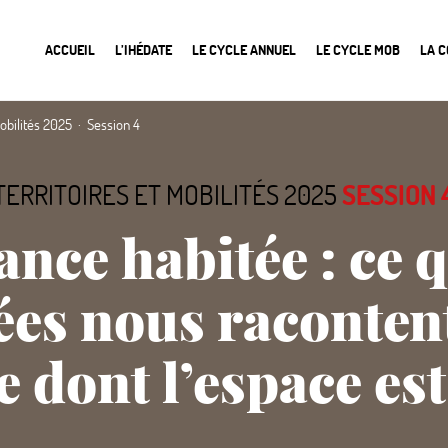
ACCUEIL
L’IHÉDATE
LE CYCLE ANNUEL
LE CYCLE MOB
LA 
mobilités 2025
Session 4
TERRITOIRES ET MOBILITÉS 2025
SESSION 
ance habitée : ce q
es nous racontent
 dont l’espace es