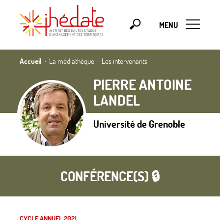
MENU
Accueil
La médiathèque
Les intervenants
PIERRE ANTOINE
LANDEL
Université de Grenoble
CONFÉRENCE(S) 🔒
CYCLE ANNUEL 2021