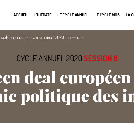
ACCUEIL
L’IHÉDATE
LE CYCLE ANNUEL
LE CYCLE MOB
LA 
nnuels précédents
Cycle annuel 2020
Session 8
CYCLE ANNUEL 2020
SESSION 8
en deal européen
ie politique des i