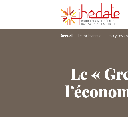
Accueil
Le cycle annuel
Les cycles a
Le
«
Gre
l’économ