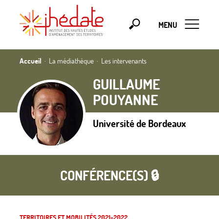
MENU
Accueil
La médiathèque
Les intervenants
GUILLAUME
POUYANNE
Université de Bordeaux
CONFÉRENCE(S) 🔒
TERRITOIRES ET MOBILITÉS 2021-2022