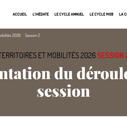
ACCUEIL
L’IHÉDATE
LE CYCLE ANNUEL
LE CYCLE MOB
LA 
mobilités 2026
Session 2
TERRITOIRES ET MOBILITÉS 2026
SESSION 
ntation du déroule
session