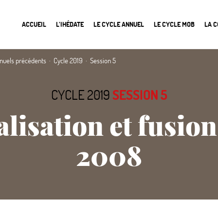
ACCUEIL
L’IHÉDATE
LE CYCLE ANNUEL
LE CYCLE MOB
LA 
nnuels précédents
Cycle 2019
Session 5
CYCLE 2019
SESSION 5
lisation et fusio
2008