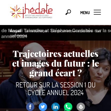
MENU
Accueil
La médiathèque
Les documents en accès libre
Les
conférences
Trajectoires actuelles
et images du futur : le
grand écart
?
RETOUR SUR LA SESSION 1 DU
CYCLE ANNUEL 2024