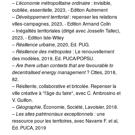
–
L’économie métropolitaine ordinaire
: invisible,
oubliée, essentielle, 2023, - Edition Autrement
–
Développement territorial
: repenser les relations
villes-campagnes, 2023, - Edition Armand Colin
– Inégalités territoriales (dirigé avec Josselin Tallec),
2023, - Edition Iste-Wiley
–
Résilience urbaine
, 2020, Ed. PUG.
–
Résilience des métropoles
: Le renouvellement
des modèles, 2019, Ed. PUCA/POPSU.
–
Are there urban contexts that are favourable to
decentralised energy management
? Cities, 2018,
82.
– Résiliente, collaborative et bricolée. Repenser la
ville créative à "l’âge du faire", avec C. Ambrosino et
V. Guillon.
–
Géographie
, Économie, Société, Lavoisier, 2018.
–
Les sites patrimoniaux exceptionnels
: une
ressource pour les territoires, avec Navarre F. et al,
Ed. PUCA, 2019