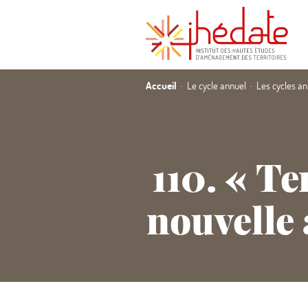
Accueil
Le cycle annuel
Les cycles a
110.
«
Ter
nouvelle