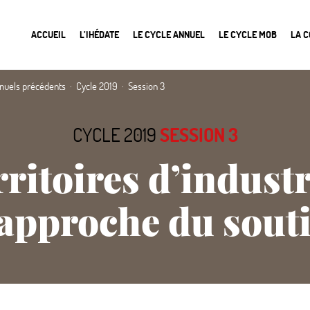
ACCUEIL
L’IHÉDATE
LE CYCLE ANNUEL
LE CYCLE MOB
LA 
nnuels précédents
Cycle 2019
Session 3
CYCLE 2019
SESSION 3
ritoires d’industr
 approche du souti