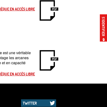
ÈQUE EN ACCÈS LIBRE
PDF
S’IDENTIFIER
🔒
e est une véritable
antage les arcanes
PDF
 et en capacité
ÈQUE EN ACCÈS LIBRE
TWITTER