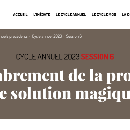
ACCUEIL
L’IHÉDATE
LE CYCLE ANNUEL
LE CYCLE MOB
LA 
nnuels précédents
Cycle annuel 2023
Session 6
CYCLE ANNUEL 2023
SESSION 6
rement de la prop
e solution magiq