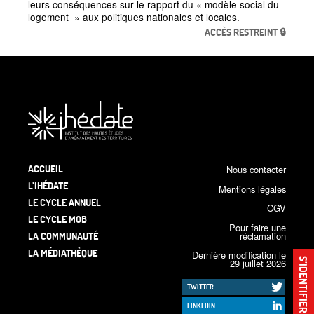
leurs conséquences sur le rapport du
«
modèle social du
logement
» aux politiques nationales et locales.
ACCÈS RESTREINT 🔒
ACCUEIL
Nous contacter
L’IHÉDATE
Mentions légales
LE CYCLE ANNUEL
CGV
LE CYCLE MOB
Pour faire une
LA COMMUNAUTÉ
réclamation
LA MÉDIATHÈQUE
Dernière modification le
S’IDENTIFIER
29 juillet 2026
TWITTER
LINKEDIN