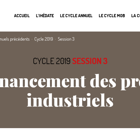
ACCUEIL
L’IHÉDATE
LE CYCLE ANNUEL
LE CYCLE MOB
LA 
nnuels précédents
Cycle 2019
Session 3
CYCLE 2019
SESSION 3
inancement des pr
industriels