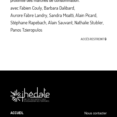
proximité des marchés de consommation.
avec
Fabien Couly
,
Barbara Dalibard
,
Aurore Fabre Landry
,
Sandra Moatti
,
Alain Picard
,
Stéphane Rapebach
,
Alain Sauvant
,
Nathalie Stubler
,
Panos Tzieropulos
ACCÈS RESTREINT 🔒
ACCUEIL
Nous contacter