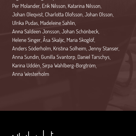
Per Molander
,
Erik Nilsson
,
Katarina Nilsson
,
Johan Oleqvist
,
Charlotta Olofsson
,
Johan Olsson
,
Ulrika Pudas
,
Madeleine Sahlin
,
Anna Saldeen Jonsson
,
Johan Schönbeck
,
Helene Singer
,
Åsa Skaljic
,
Maria Skoglöf
,
Anders Söderholm
,
Kristina Solheim
,
Jenny Stanser
,
Anna Sundin
,
Gunilla Svantorp
,
Daniel Tarschys
,
Karina Uddén
,
Sirpa Wahlberg-Borgtröm
,
Anna Westerholm