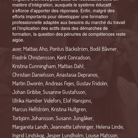
matière d’intégration, auxquels le système éducatif
s’efforce d’apporter des réponses. Enfin, malgré des
efforts importants pour développer une formation
professionnelle adaptée aux besoins du marché du travail
et l’implication des actifs dans des démarches de
formation, la question des pénuries de compétences reste
aigüe.
avec
Mattias Aho
,
Pontus Bäckström
,
Bodil Båvner
,
Fredrik Christensson
,
Kent Conradson
,
Kristina Cunningham
,
Mattias Dahl
,
Christian Danielsson
,
Anastasia Depranos
,
Martin Dworén
,
Andreas Fejes
,
Gustav Fridolin
,
Johan Gribbe
,
Susanne Gustafsson
,
Ulrika Hamber Videfors
,
Elof Hansjons
,
Marcus Hellström
,
Kristina Hultgren
,
Torbjörn Johansson
,
Susann Jungåker
,
Margareta Landh
,
Jeannette Lehninger
,
Helena Linde
,
Ingrid Lindskog
,
Jesper Lundholm
,
Louise Matsson
,